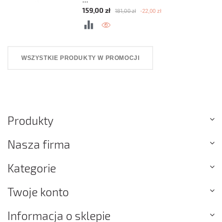
...
Cena podstawowa
Cena
159,00 zł
-22,00 zł
181,00 zł
WSZYSTKIE PRODUKTY W PROMOCJI
Produkty
Nasza firma
Kategorie
Twoje konto
Informacja o sklepie