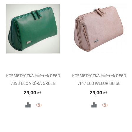
KOSMETYCZKA kuferek REED
KOSMETYCZKA kuferek REED
7358 ECO SKÓRA GREEN
7147 ECO WELUR BEIGE
Cena
Cena
29,00 zł
29,00 zł