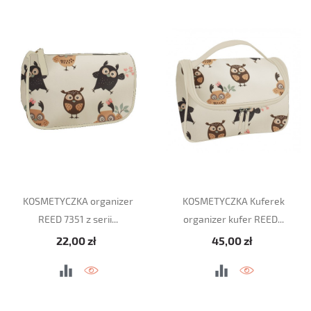
KOSMETYCZKA organizer
KOSMETYCZKA Kuferek
REED 7351 z serii...
organizer kufer REED...
Cena
Cena
22,00 zł
45,00 zł