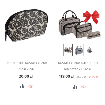
REED RETRO KOSMETYCZKA
KOSMETYCZKA KUFER REED
mała 7596
Ma petite ZESTAW...
Cena
Cena podstawowa
Cena
20,00 zł
119,00 zł
-14,00 zł
133,00 zł