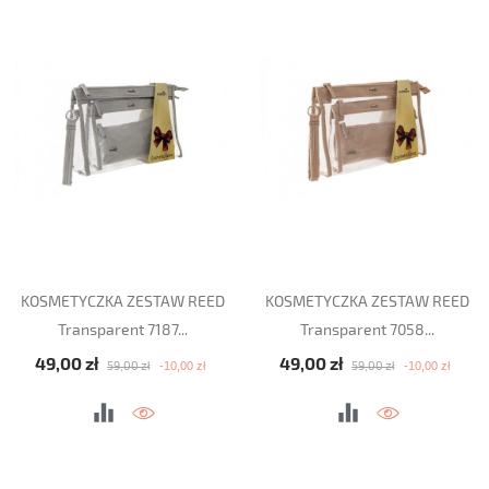
KOSMETYCZKA ZESTAW REED
KOSMETYCZKA ZESTAW REED
Transparent 7187...
Transparent 7058...
Cena podstawowa
Cena
Cena podstawowa
Cena
49,00 zł
49,00 zł
-10,00 zł
-10,00 zł
59,00 zł
59,00 zł