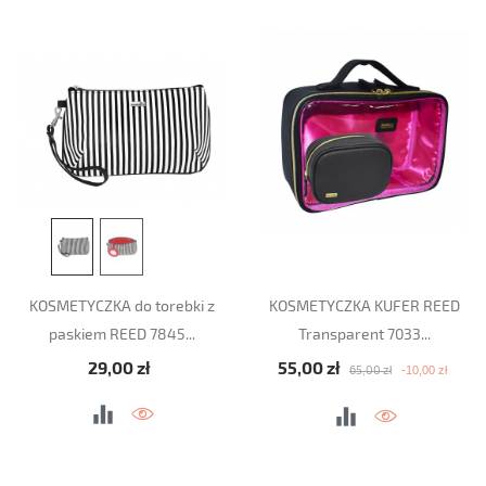
KOSMETYCZKA do torebki z
KOSMETYCZKA KUFER REED
paskiem REED 7845...
Transparent 7033...
Cena
Cena podstawowa
Cena
29,00 zł
55,00 zł
-10,00 zł
65,00 zł