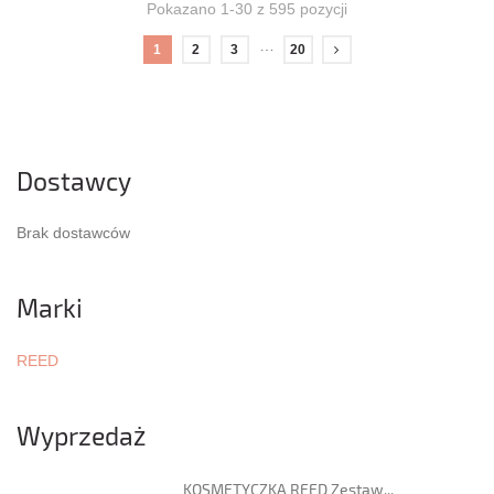
Pokazano 1-30 z 595 pozycji
…
1
2
3
20
Dostawcy
Brak dostawców
Marki
REED
Wyprzedaż
KOSMETYCZKA REED Zestaw...