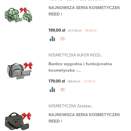
NAJNOWSZA SERIA KOSMETYCZEK
REED !
...
Cena podstawowa
Cena
199,00 zł
-48,00 zł
247,00 zł
KOSMETYCZKA KUFER REED...
Bardzo wygodna i funkcjonalna
kosmetyczka -...
Cena podstawowa
Cena
179,00 zł
-17,00 zł
196,00 zł
KOSMETYCZKA Zestaw...
NAJNOWSZA SERIA KOSMETYCZEK
REED !