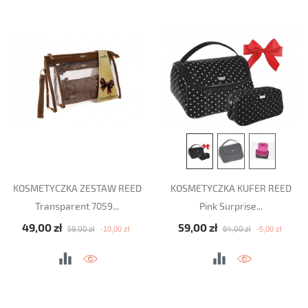
KOSMETYCZKA ZESTAW REED
KOSMETYCZKA KUFER REED
Transparent 7059...
Pink Surprise...
Cena podstawowa
Cena
Cena podstawowa
Cena
49,00 zł
59,00 zł
-10,00 zł
-5,00 zł
59,00 zł
64,00 zł