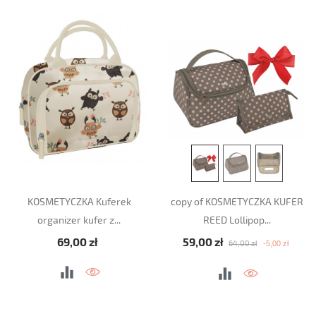
KOSMETYCZKA Kuferek
copy of KOSMETYCZKA KUFER
organizer kufer z...
REED Lollipop...
Cena
Cena podstawowa
Cena
69,00 zł
59,00 zł
-5,00 zł
64,00 zł