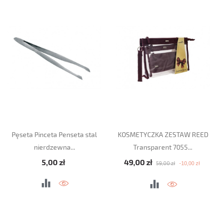
Pęseta Pinceta Penseta stal
KOSMETYCZKA ZESTAW REED
nierdzewna...
Transparent 7055...
Cena
Cena podstawowa
Cena
5,00 zł
49,00 zł
-10,00 zł
59,00 zł