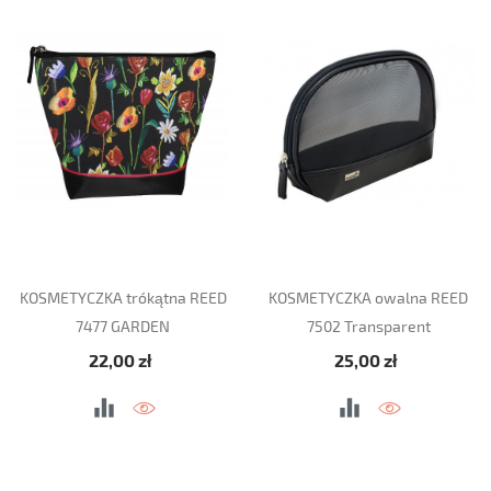
KOSMETYCZKA trókątna REED
KOSMETYCZKA owalna REED
7477 GARDEN
7502 Transparent
Cena
Cena
22,00 zł
25,00 zł