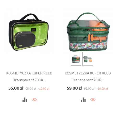
KOSMETYCZKA KUFER REED
KOSMETYCZKA KUFER REED
Transparent 7034...
Transparent 7016...
Cena podstawowa
Cena
Cena podstawowa
Cena
55,00 zł
59,00 zł
-10,00 zł
-10,00 zł
65,00 zł
69,00 zł