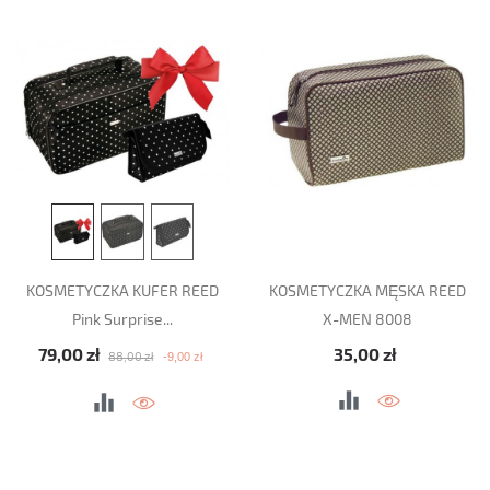
KOSMETYCZKA KUFER REED
KOSMETYCZKA MĘSKA REED
Pink Surprise...
X-MEN 8008
Cena podstawowa
Cena
Cena
79,00 zł
35,00 zł
-9,00 zł
88,00 zł