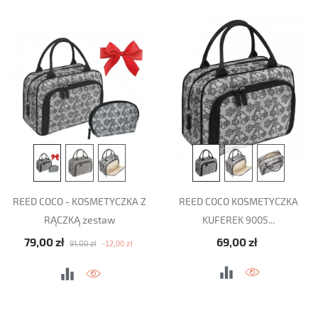
REED COCO - KOSMETYCZKA Z
REED COCO KOSMETYCZKA
RĄCZKĄ zestaw
KUFEREK 9005...
Cena podstawowa
Cena
Cena
79,00 zł
69,00 zł
-12,00 zł
91,00 zł